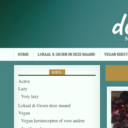
Skip to content
HOME
LOKAAL & GROEN IN DEZE MAAND
VEGAN KERST
KIES:
Active
Lazy
Very lazy
Lokaal & Groen deze maand
Vegan
Vegan kerstrecepten of voor andere