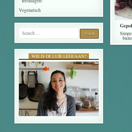
feestdagen!
Vegetarisch
Gepof
Search for:
Simpel
biete
WIE IS DE LUIE LEGUAAN?