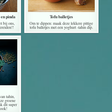
 en pinda
Tofu balletjes
t bij ons,
Om te dippen: maak deze lekkere pittige
ereiden!!
tofu balletjes met een yoghurt -tahin dip.
van tahin,
eze groene
k dit super
 ook!