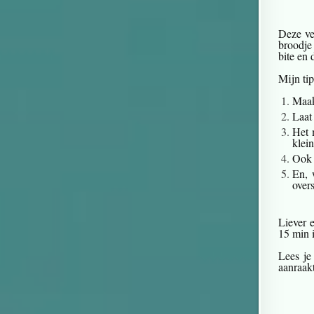
Deze ve
broodje
bite en
Mijn tip
Maak 
Laat
Het 
klei
Ook 
En, 
overs
Liever 
15 min i
Lees je
aanraakt