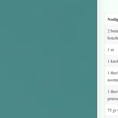
Nodig
2 brui
boter
1 ui
1 kno
1 thee
nootm
1 the
peters
75 gr