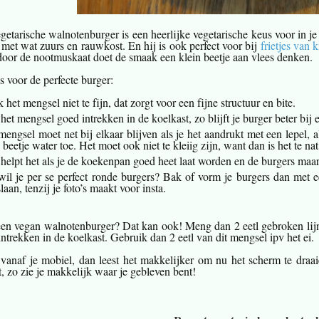
getarische walnotenburger is een heerlijke vegetarische keus voor in 
 met wat zuurs en rauwkost. En hij is ook perfect voor bij
frietjes van 
 door de nootmuskaat doet de smaak een klein beetje aan vlees denken.
s voor de perfecte burger:
het mengsel niet te fijn, dat zorgt voor een fijne structuur en bite.
 het mengsel goed intrekken in de koelkast, zo blijft je burger beter bij 
mengsel moet net bij elkaar blijven als je het aandrukt met een lepel, al
n beetje water toe. Het moet ook niet te kleiig zijn, want dan is het te 
helpt het als je de koekenpan goed heet laat worden en de burgers maar
wil je per se perfect ronde burgers? Bak of vorm je burgers dan met e
laan, tenzij je foto’s maakt voor insta.
een vegan walnotenburger? Dat kan ook! Meng dan 2 eetl gebroken lijnza
ntrekken in de koelkast. Gebruik dan 2 eetl van dit mengsel ipv het ei.
 vanaf je mobiel, dan leest het makkelijker om nu het scherm te draai
, zo zie je makkelijk waar je gebleven bent!