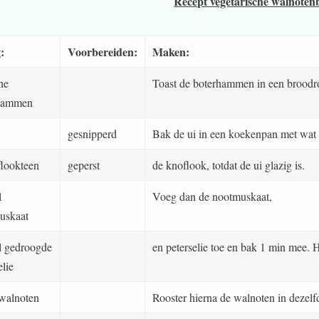
Recept vegetarische walnoten
:
Voorbereiden:
Maken:
ne
Toast de boterhammen in een broodroo
hammen
gesnipperd
Bak de ui in een koekenpan met wat
flookteen
geperst
de knoflook, totdat de ui glazig is.
l
Voeg dan de nootmuskaat,
uskaat
el gedroogde
en peterselie toe en bak 1 min mee. Ha
elie
 walnoten
Rooster hierna de walnoten in dezelf