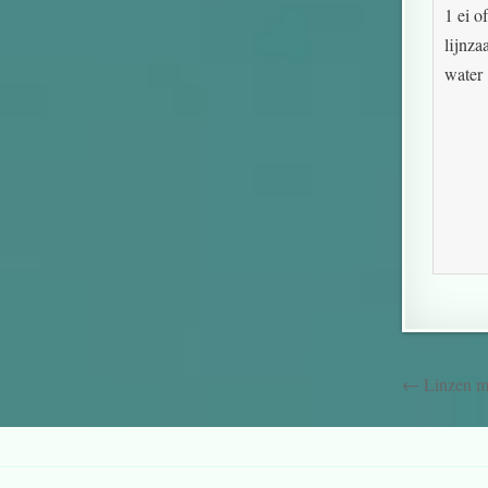
1 ei o
lijnza
water
← Linzen me