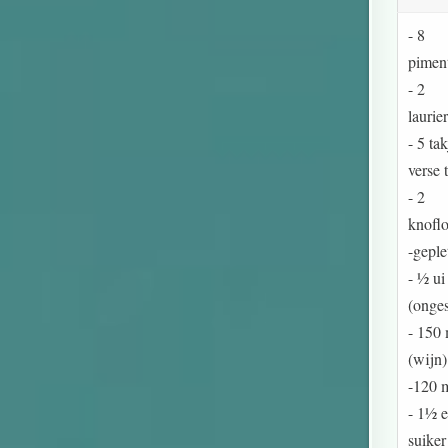
- 8
pimen
- 2
laurie
- 5 ta
verse 
- 2
knofl
-geple
- ½ ui
(onge
- 150 
(wijn)
-120 
- 1½ e
suiker