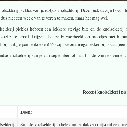
lselderij pickles van je restjes knolselderij! Deze pickles zijn bovend
e dus niet een week van te voren te maken, maar het mag wel.
selderij pickles hebben een lekkere stevige bite en de knolselderi
 zoet-zure smaak krijgen. Eet ze bijvoorbeeld op broodjes met humm
of bij hartige pannenkoeken! Zo zijn ze ook mega lekker bij socca (ee
ndse knolselderij kan je van september tot maart in de winkels vinden. 
Recept knolselderij pic
:
Doen:
selderij
Snij de knolselderij in hele dunne plakken (bijvoorbeeld m