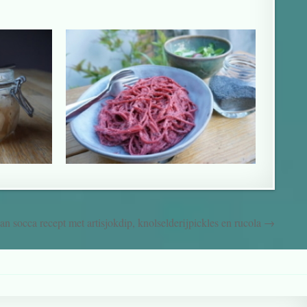
n socca recept met artisjokdip, knolselderijpickles en rucola →