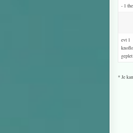
- 1 th
evt 1
knofl
geplet
* Je kan