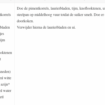
Doe de pimentkorrels, laurierbladen, tijm, knoflooktenen, u
tkorrels
steelpan op middelhoog vuur totdat de suiker smelt. Doe er d
doorkoken.
rbladen
Verwijder hierna de laurierbladen en ui.
kjes
tijm
ooktenen
t
sneden)
ml witte
 azijn*
ml water
etl