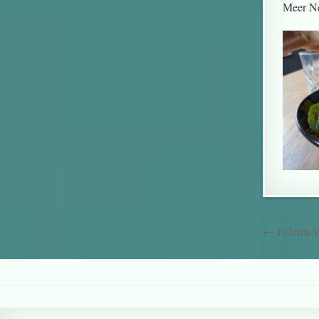
Meer Ne
← Polenta v