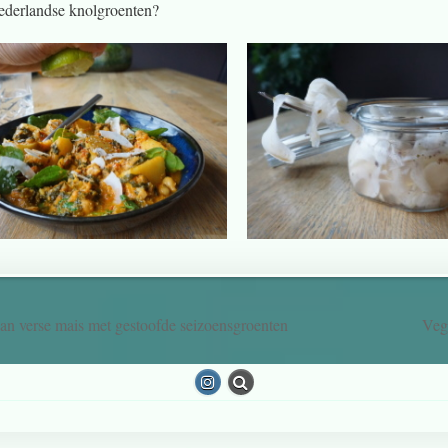
derlandse knolgroenten?
an verse mais met gestoofde seizoensgroenten
Vega