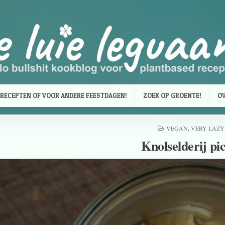
RECEPTEN OF VOOR ANDERE FEESTDAGEN!
ZOEK OP GROENTE!
OV
VEGAN
,
VERY LAZY
Knolselderij pic