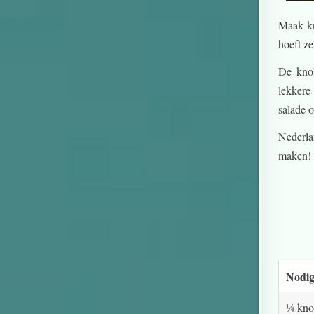
Maak kno
hoeft z
De knol
lekkere
salade 
Nederla
maken!
Nodig
¼ knol