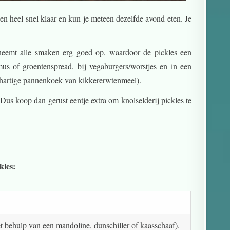
ien heel snel klaar en kun je meteen dezelfde avond eten. Je
j neemt alle smaken erg goed op, waardoor de pickles een
us of groentenspread, bij vegaburgers/worstjes en in een
n hartige pannenkoek van kikkererwtenmeel).
Dus koop dan gerust eentje extra om knolselderij pickles te
kles:
et behulp van een mandoline, dunschiller of kaasschaaf).