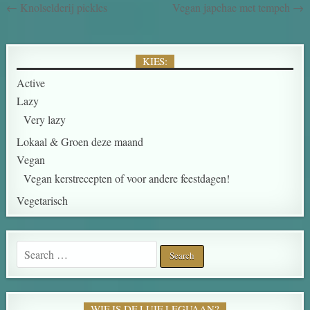
← Knolselderij pickles
Vegan japchae met tempeh →
KIES:
Active
Lazy
Very lazy
Lokaal & Groen deze maand
Vegan
Vegan kerstrecepten of voor andere feestdagen!
Vegetarisch
WIE IS DE LUIE LEGUAAN?