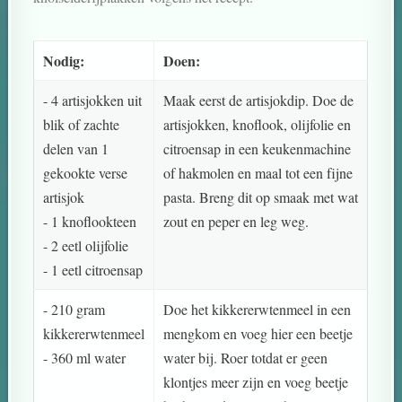
Nodig:
Doen:
- 4 artisjokken uit
Maak eerst de artisjokdip. Doe de
blik of zachte
artisjokken, knoflook, olijfolie en
delen van 1
citroensap in een keukenmachine
gekookte verse
of hakmolen en maal tot een fijne
artisjok
pasta. Breng dit op smaak met wat
- 1 knoflookteen
zout en peper en leg weg.
- 2 eetl olijfolie
- 1 eetl citroensap
- 210 gram
Doe het kikkererwtenmeel in een
kikkererwtenmeel
mengkom en voeg hier een beetje
- 360 ml water
water bij. Roer totdat er geen
klontjes meer zijn en voeg beetje