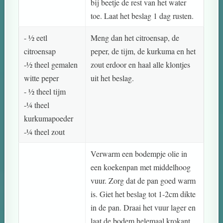
bij beetje de rest van het water
toe. Laat het beslag 1 dag rusten.
- ½ eetl
Meng dan het citroensap, de
citroensap
peper, de tijm, de kurkuma en het
-½ theel gemalen
zout erdoor en haal alle klontjes
witte peper
uit het beslag.
- ½ theel tijm
-¼ theel
kurkumapoeder
-¼ theel zout
Verwarm een bodempje olie in
een koekenpan met middelhoog
vuur. Zorg dat de pan goed warm
is. Giet het beslag tot 1-2cm dikte
in de pan. Draai het vuur lager en
laat de bodem helemaal krokant