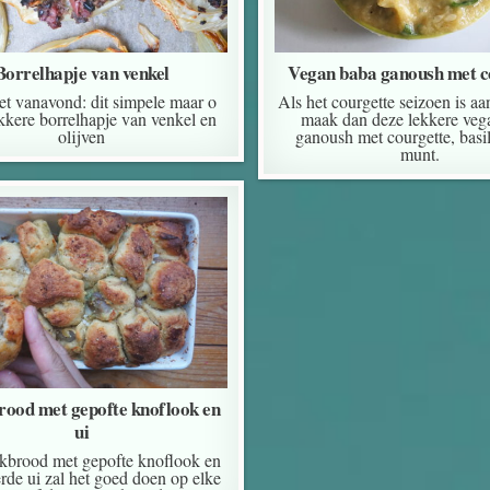
Borrelhapje van venkel
Vegan baba ganoush met c
t vanavond: dit simpele maar o
Als het courgette seizoen is a
kkere borrelhapje van venkel en
maak dan deze lekkere veg
olijven
ganoush met courgette, basi
munt.
rood met gepofte knoflook en
ui
ekbrood met gepofte knoflook en
rde ui zal het goed doen op elke