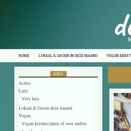
Skip to content
HOME
LOKAAL & GROEN IN DEZE MAAND
VEGAN KERST
KIES:
Active
Lazy
Very lazy
Lokaal & Groen deze maand
Vegan
Vegan kerstrecepten of voor andere