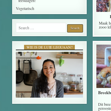
feestdagen!
Vegetarisch
Maak he
Search for:
zooo le
WIE IS DE LUIE LEGUAAN?
Breekb
Dit bre
gerooste