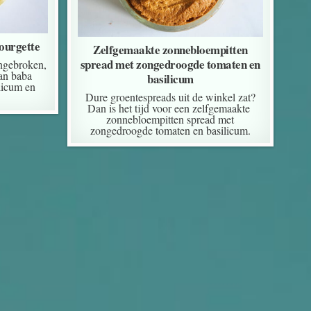
ourgette
Zelfgemaakte zonnebloempitten
spread met zongedroogde tomaten en
angebroken,
an baba
basilicum
licum en
Dure groentespreads uit de winkel zat?
Dan is het tijd voor een zelfgemaakte
zonnebloempitten spread met
zongedroogde tomaten en basilicum.