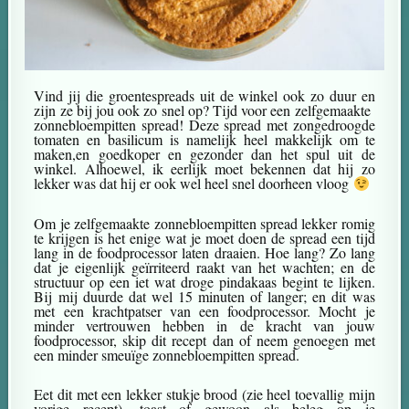
Vind jij die groentespreads uit de winkel ook zo duur en
zijn ze bij jou ook zo snel op? Tijd voor een zelfgemaakte
zonnebloempitten spread! Deze spread met zongedroogde
tomaten en basilicum is namelijk heel makkelijk om te
maken,en goedkoper en gezonder dan het spul uit de
winkel. Alhoewel, ik eerlijk moet bekennen dat hij zo
lekker was dat hij er ook wel heel snel doorheen vloog
Om je zelfgemaakte zonnebloempitten spread lekker romig
te krijgen is het enige wat je moet doen de spread een tijd
lang in de foodprocessor laten draaien. Hoe lang? Zo lang
dat je eigenlijk geïrriteerd raakt van het wachten; en de
structuur op een iet wat droge pindakaas begint te lijken.
Bij mij duurde dat wel 15 minuten of langer; en dit was
met een krachtpatser van een foodprocessor. Mocht je
minder vertrouwen hebben in de kracht van jouw
foodprocessor, skip dit recept dan of neem genoegen met
een minder smeuïge zonnebloempitten spread.
Eet dit met een lekker stukje brood (zie heel toevallig mijn
vorige recept), toast of gewoon als beleg op je