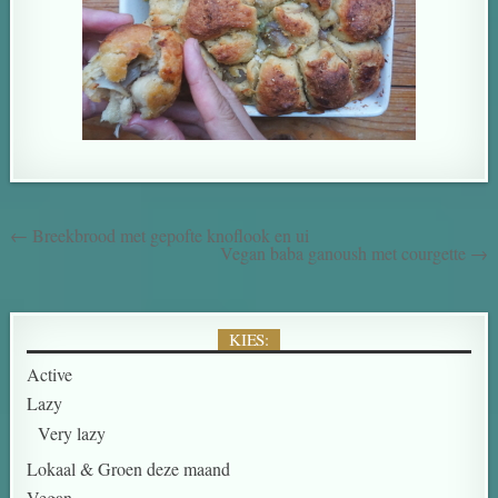
← Breekbrood met gepofte knoflook en ui
Vegan baba ganoush met courgette →
KIES:
Active
Lazy
Very lazy
Lokaal & Groen deze maand
Vegan