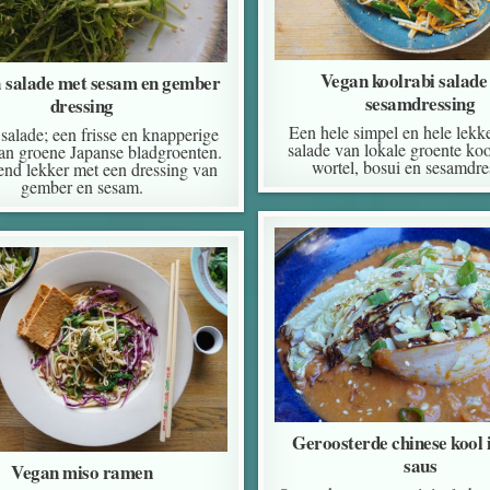
Vegan koolrabi salade
 salade met sesam en gember
sesamdressing
dressing
Een hele simpel en hele lekke
salade; een frisse en knapperige
salade van lokale groente koo
an groene Japanse bladgroenten.
wortel, bosui en sesamdre
end lekker met een dressing van
gember en sesam.
Geroosterde chinese kool 
saus
Vegan miso ramen