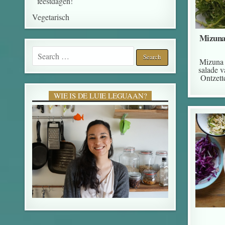
feestdagen!
Vegetarisch
Mizuna
Search for:
Mizuna 
salade v
Ontzett
WIE IS DE LUIE LEGUAAN?