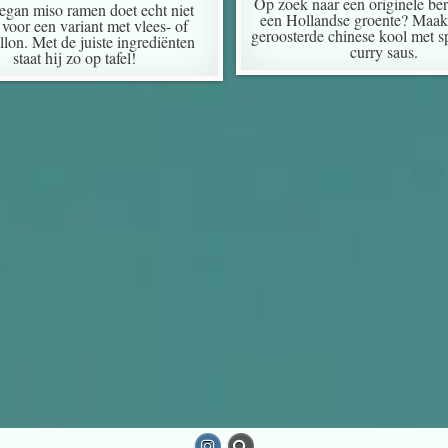
Op zoek naar een originele be
egan miso ramen doet echt niet
een Hollandse groente? Maak
voor een variant met vlees- of
geroosterde chinese kool met s
llon. Met de juiste ingrediënten
curry saus.
staat hij zo op tafel!