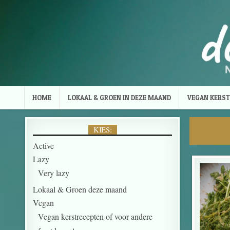
Skip to content
HOME
LOKAAL & GROEN IN DEZE MAAND
VEGAN KERST
KIES:
Active
Lazy
Very lazy
Lokaal & Groen deze maand
Vegan
Vegan kerstrecepten of voor andere