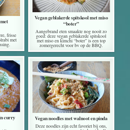
Vegan geblakerde spitskool met miso
 met
“boter”
Aangebrand eten smaakte nog nooit zo
re, frisse
goed: deze vegan geblakerde spitskool
lrabi met
met miso en kimchi “boter” is een top
ssing.
zomergerecht voor bv op de BBQ.
in curry
Vegan noodles met walnoot en pinda
Deze noodles zijn echt favoriet bij ons,