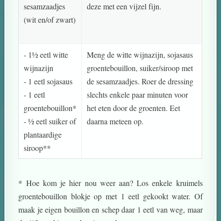
sesamzaadjes
deze met een vijzel fijn.
(wit en/of zwart)
- 1½ eetl witte
Meng de witte wijnazijn, sojasaus
wijnazijn
groentebouillon, suiker/siroop met
- 1 eetl sojasaus
de sesamzaadjes. Roer de dressing
- 1 eetl
slechts enkele paar minuten voor
groentebouillon*
het eten door de groenten. Eet
- ½ eetl suiker of
daarna meteen op.
plantaardige
siroop**
* Hoe kom je hier nou weer aan? Los enkele kruimels
groentebouillon blokje op met 1 eetl gekookt water. Of
maak je eigen bouillon en schep daar 1 eetl van weg, maar