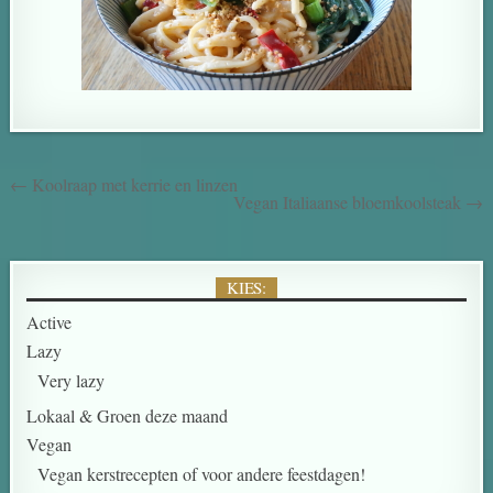
← Koolraap met kerrie en linzen
Vegan Italiaanse bloemkoolsteak →
KIES:
Active
Lazy
Very lazy
Lokaal & Groen deze maand
Vegan
Vegan kerstrecepten of voor andere feestdagen!