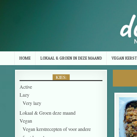
Skip to content
HOME
LOKAAL & GROEN IN DEZE MAAND
VEGAN KERST
KIES:
Active
Lazy
Very lazy
Lokaal & Groen deze maand
Vegan
Vegan kerstrecepten of voor andere