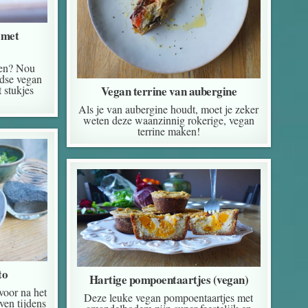
 met
ken? Nou
rdse vegan
 stukjes
Vegan terrine van aubergine
Als je van aubergine houdt, moet je zeker
weten deze waanzinnig rokerige, vegan
terrine maken!
to
Hartige pompoentaartjes (vegan)
 voor na het
Deze leuke vegan pompoentaartjes met
oven tijdens