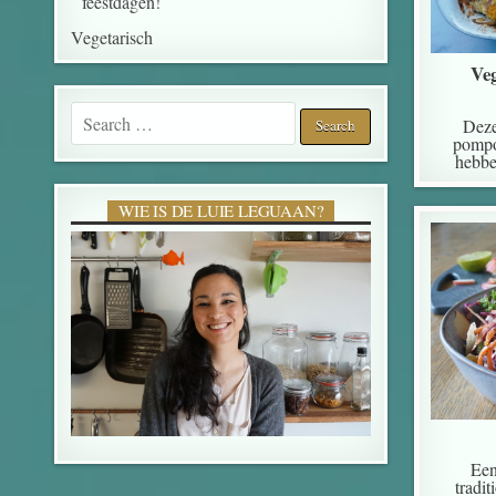
feestdagen!
Vegetarisch
Ve
Search for:
Deze
pompo
hebbe
WIE IS DE LUIE LEGUAAN?
Een
tradi