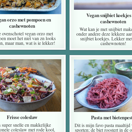
Vegan snijbiet koekjes
gan orzo met pompoen en
cashewnoten
cashewnoten
Wat kan je met snijbiet ma
 ovenschotel vegan orzo met
onder andere deze lekkere aa
en moet het niet van zn looks
snijbiet koekjes. Lekker met
n, maar man, wat is ie lekker!
cashewnoten!
Frisse coleslaw
Pasta met bietenpes
 super snelle en makkelijke
Dit is mijn favo pasta maaltijd
tionele coleslaw met rode kool,
sporten; de biet roostert in de 