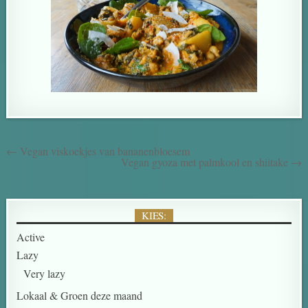
← Vegan viskoekjes van bananenbloesem
Vegan gyoza met palmkool en shiitake →
KIES:
Active
Lazy
Very lazy
Lokaal & Groen deze maand