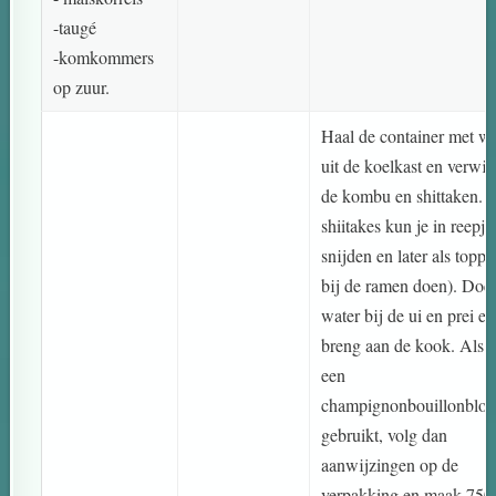
-taugé
-komkommers
op zuur.
Haal de container met wa
uit de koelkast en verwij
de kombu en shittaken. 
shiitakes kun je in reepje
snijden en later als toppi
bij de ramen doen). Doe 
water bij de ui en prei en
breng aan de kook. Als j
een
champignonbouillonblok
gebruikt, volg dan
aanwijzingen op de
verpakking en maak 750