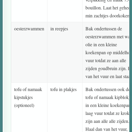
bouillon. Laat het geheel
min zachtjes doorkoken.
oesterzwammen
in reepjes
Bak ondertussen de
oesterzwammen met wat
olie in een kleine
koekenpan op middelho
vuur totdat ze aan alle
zijden goudbruin zijn. H
van het vuur en laat staa
tofu of namaak
tofu in plakjes
Bak ondertussen ook de
kipstukjes
tofu of namaak kipblokje
(optioneel)
in een kleine koekenpan
laag vuur totdat ze kroka
zijn aan alle alle zijden.
Haal dan van het vuur,