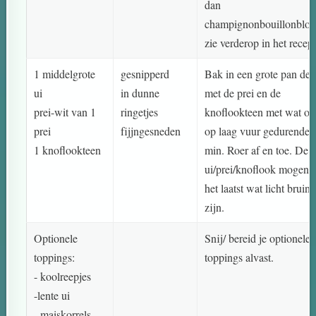
dan
champignonbouillonblok
zie verderop in het recept
1 middelgrote
gesnipperd
Bak in een grote pan de 
ui
in dunne
met de prei en de
prei-wit van 1
ringetjes
knoflookteen met wat oli
prei
fijjngesneden
op laag vuur gedurende 
1 knoflookteen
min. Roer af en toe. De
ui/prei/knoflook mogen 
het laatst wat licht bruin
zijn.
Optionele
Snij/ bereid je optionele
toppings:
toppings alvast.
- koolreepjes
-lente ui
- maiskorrels