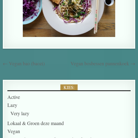
← Vegan bao (baozi)
Vegan bosbessen pannenkoek →
KIES:
Active
Lazy
Very lazy
Lokaal & Groen deze maand
Vegan