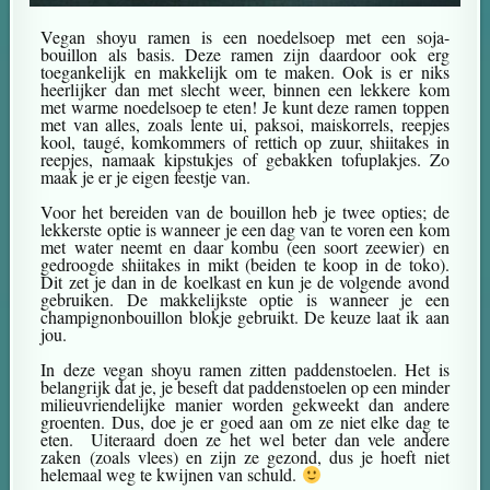
Vegan shoyu ramen is een noedelsoep met een soja-
bouillon als basis. Deze ramen zijn daardoor ook erg
toegankelijk en makkelijk om te maken. Ook is er niks
heerlijker dan met slecht weer, binnen een lekkere kom
met warme noedelsoep te eten! Je kunt deze ramen toppen
met van alles, zoals lente ui, paksoi, maiskorrels, reepjes
kool, taugé, komkommers of rettich op zuur, shiitakes in
reepjes, namaak kipstukjes of gebakken tofuplakjes. Zo
maak je er je eigen feestje van.
Voor het bereiden van de bouillon heb je twee opties; de
lekkerste optie is wanneer je een dag van te voren een kom
met water neemt en daar kombu (een soort zeewier) en
gedroogde shiitakes in mikt (beiden te koop in de toko).
Dit zet je dan in de koelkast en kun je de volgende avond
gebruiken. De makkelijkste optie is wanneer je een
champignonbouillon blokje gebruikt. De keuze laat ik aan
jou.
In deze vegan shoyu ramen zitten paddenstoelen. Het is
belangrijk dat je, je beseft dat paddenstoelen op een minder
milieuvriendelijke manier worden gekweekt dan andere
groenten. Dus, doe je er goed aan om ze niet elke dag te
eten. Uiteraard doen ze het wel beter dan vele andere
zaken (zoals vlees) en zijn ze gezond, dus je hoeft niet
helemaal weg te kwijnen van schuld.