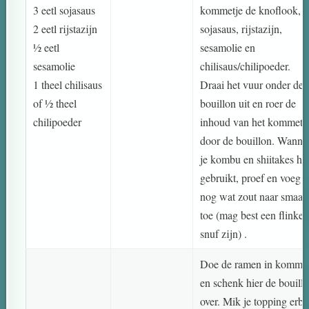
3 eetl sojasaus
kommetje de knoflook,
2 eetl rijstazijn
sojasaus, rijstazijn,
½ eetl
sesamolie en
sesamolie
chilisaus/chilipoeder.
1 theel chilisaus
Draai het vuur onder de
of ½ theel
bouillon uit en roer de
chilipoeder
inhoud van het kommetj
door de bouillon. Wanne
je kombu en shiitakes he
gebruikt, proef en voeg 
nog wat zout naar smaak
toe (mag best een flinke
snuf zijn) .
Doe de ramen in komme
en schenk hier de bouill
over. Mik je topping erbi