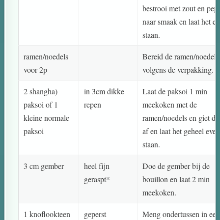
bestrooi met zout en pep
naar smaak en laat het e
staan.
ramen/noedels
Bereid de ramen/noedels
voor 2p
volgens de verpakking.
2 shangha)
in 3cm dikke
Laat de paksoi 1 min
paksoi of 1
repen
meekoken met de
kleine normale
ramen/noedels en giet da
paksoi
af en laat het geheel eve
staan.
3 cm gember
heel fijn
Doe de gember bij de
geraspt*
bouillon en laat 2 min
meekoken.
1 knoflookteen
geperst
Meng ondertussen in ee