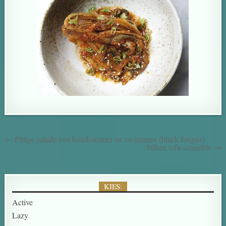
← Pittige salade van komkommer en zwammen (black fungus)
Silken tofu scramble →
KIES:
Active
Lazy