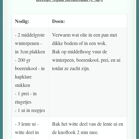
Nodig:
Doen:
- 2 middelgrote
Verwarm wat olie in een pan met
winterpenen -
dikke bodem of in een wok.
in 3cm plakken
Bak op middelhoog vuur de
- 200 gr
winterpeen, boerenkool, prei, en ui
boerenkool - in
totdat ze zacht zijn.
hapklare
stukken
- 1 prei - in
ringetjes
- 1 ui in reepjes
- 3 lente ui -
Bak het witte deel van de lente ui en
witte deel in
de knoflook 2 min mee.