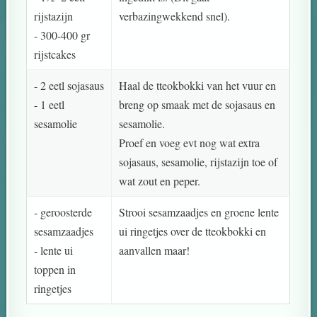
rijstazijn
verbazingwekkend snel).
- 300-400 gr
rijstcakes
- 2 eetl sojasaus
Haal de tteokbokki van het vuur en
- 1 eetl
breng op smaak met de sojasaus en
sesamolie
sesamolie.
Proef en voeg evt nog wat extra
sojasaus, sesamolie, rijstazijn toe of
wat zout en peper.
- geroosterde
Strooi sesamzaadjes en groene lente
sesamzaadjes
ui ringetjes over de tteokbokki en
- lente ui
aanvallen maar!
toppen in
ringetjes