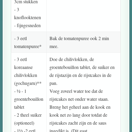
3cm stukken
- 3
knoflooktenen
- fijngesneden
- 3 eetl
Bak de tomatenpuree ook 2 min
tomatenpuree*
mee.
- 3 eetl
Doe de chilivlokken, de
koreaanse
groentebouillon tablet, de suiker en
chilivlokken
de rijstazijn en de rijstcakes in de
(gochugaru)**
pan.
- ½ - 1
Voeg zoveel water toe dat de
groentebouillon
rijstcakes net onder water staan.
tablet
Breng het geheel aan de kook en
- 2 theel suiker
kook net zo lang door totdat de
(optioneel)
rijstcakes zacht zijn en de saus
- 1½ -2 eetl
ingedikt is. (Dit gaat