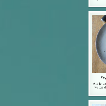
Veg
Als je v
weten d