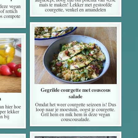
mais te maken! Lekker met gestoofde
deze vegan
courgette, venkel en amandelen
f rettich
os compote
Gegrilde courgette met couscous
salade
n
Omdat het weer courgette seizoen is! Dus
an hier hoe
loop naar je moestuin, oogst je courgette.
per lekker
Gril hem en mik hem in deze vegan
n bij
couscousalade.