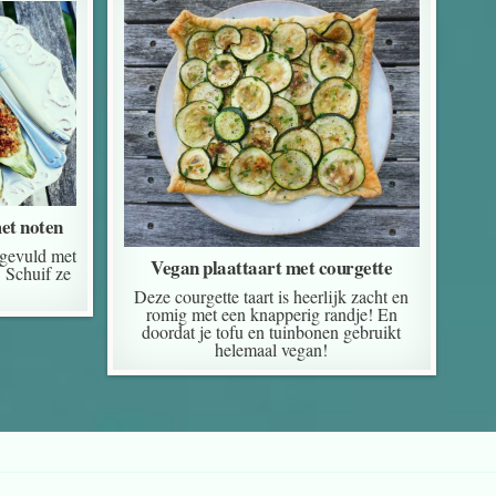
et noten
gevuld met
Vegan plaattaart met courgette
 Schuif ze
Deze courgette taart is heerlijk zacht en
romig met een knapperig randje! En
doordat je tofu en tuinbonen gebruikt
helemaal vegan!