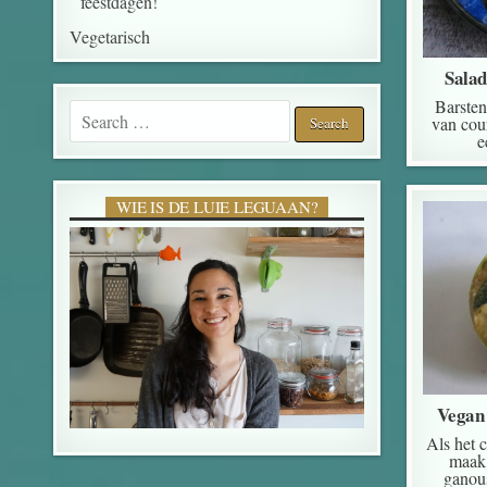
feestdagen!
Vegetarisch
Salad
Barsten
Search for:
van cou
e
WIE IS DE LUIE LEGUAAN?
Vegan 
Als het 
maak 
ganous