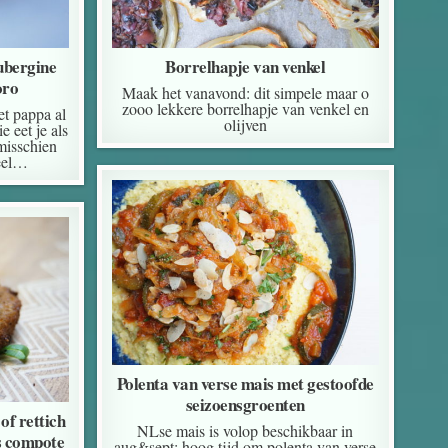
ubergine
Borrelhapje van venkel
oro
Maak het vanavond: dit simpele maar o
zooo lekkere borrelhapje van venkel en
t pappa al
olijven
 eet je als
 misschien
neel…
Polenta van verse mais met gestoofde
seizoensgroenten
of rettich
NLse mais is volop beschikbaar in
s compote
aug&sept; hoog tijd om polenta van verse