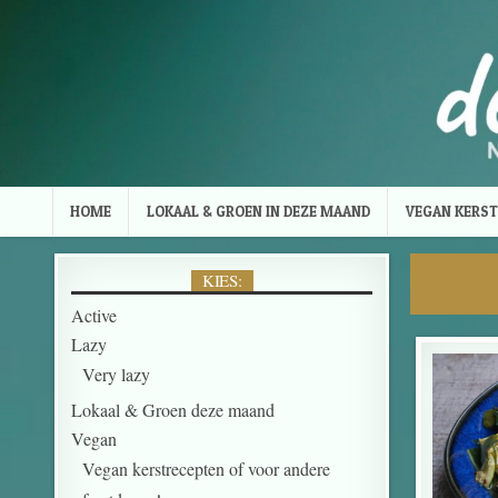
Skip to content
HOME
LOKAAL & GROEN IN DEZE MAAND
VEGAN KERST
KIES:
Active
Lazy
Very lazy
Lokaal & Groen deze maand
Vegan
Vegan kerstrecepten of voor andere