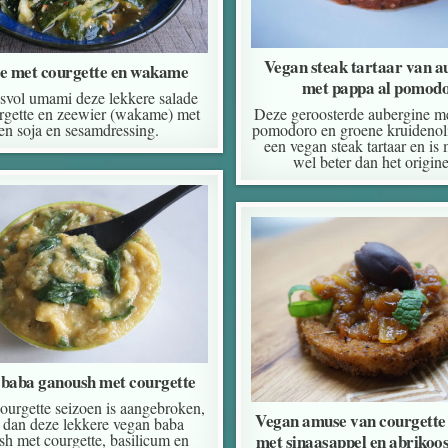
Vegan steak tartaar van a
e met courgette en wakame
met pappa al pomod
svol umami deze lekkere salade
rgette en zeewier (wakame) met
Deze geroosterde aubergine me
en soja en sesamdressing.
pomodoro en groene kruidenolie
een vegan steak tartaar en is
wel beter dan het origi
baba ganoush met courgette
courgette seizoen is aangebroken,
Vegan amuse van courgette 
dan deze lekkere vegan baba
h met courgette, basilicum en
met sinaasappel en abrikoo