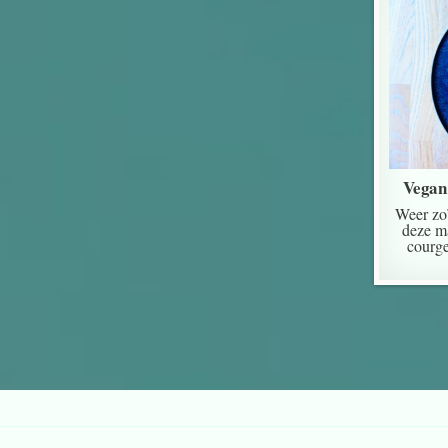
Vegan
Weer zo
deze m
courge