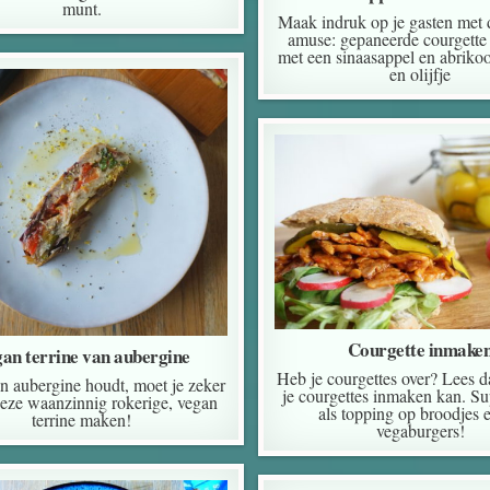
munt.
Maak indruk op je gasten met 
amuse: gepaneerde courgette o
met een sinaasappel en abriko
en olijfje
Courgette inmake
an terrine van aubergine
Heb je courgettes over? Lees d
an aubergine houdt, moet je zeker
je courgettes inmaken kan. Su
eze waanzinnig rokerige, vegan
als topping op broodjes e
terrine maken!
vegaburgers!