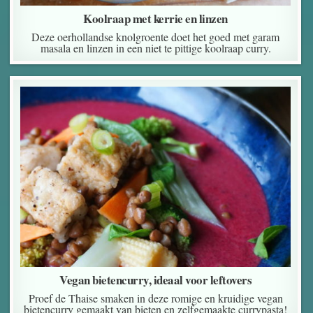
Koolraap met kerrie en linzen
Deze oerhollandse knolgroente doet het goed met garam
masala en linzen in een niet te pittige koolraap curry.
Vegan bietencurry, ideaal voor leftovers
Proef de Thaise smaken in deze romige en kruidige vegan
bietencurry gemaakt van bieten en zelfgemaakte currypasta!