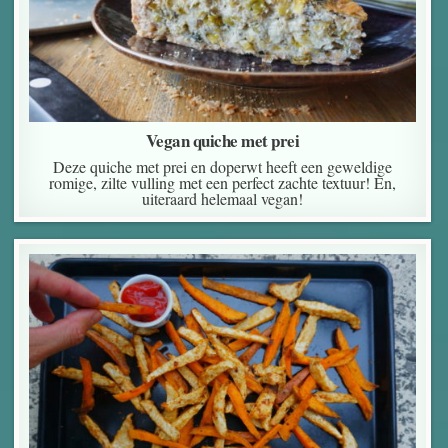
Vegan quiche met prei
Deze quiche met prei en doperwt heeft een geweldige
romige, zilte vulling met een perfect zachte textuur! En,
uiteraard helemaal vegan!