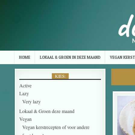
Skip to content
HOME
LOKAAL & GROEN IN DEZE MAAND
VEGAN KERST
KIES:
Active
Lazy
Very lazy
Lokaal & Groen deze maand
Vegan
Vegan kerstrecepten of voor andere