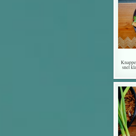
Knapper
snel kl