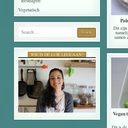
feestdagen!
Vegetarisch
Pal
Dit zijn
Search for:
nameli
samen z
WIE IS DE LUIE LEGUAAN?
Vegan t
Dit is d