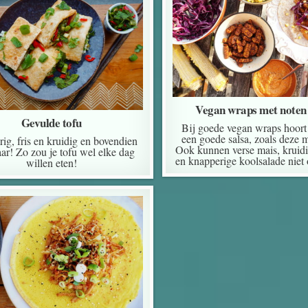
Vegan wraps met noten 
Gevulde tofu
Bij goede vegan wraps hoort 
een goede salsa, zoals deze m
ig, fris en kruidig en bovendien
Ook kunnen verse mais, kruid
aar! Zo zou je tofu wel elke dag
en knapperige koolsalade niet
willen eten!