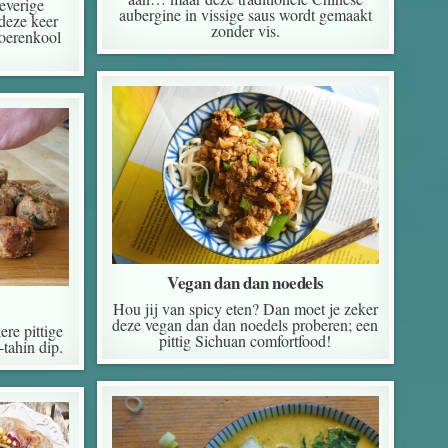
everige
aubergine in vissige saus wordt gemaakt
 deze keer
zonder vis.
oerenkool
Vegan dan dan noedels
Hou jij van spicy eten? Dan moet je zeker
deze vegan dan dan noedels proberen; een
re pittige
pittig Sichuan comfortfood!
-tahin dip.