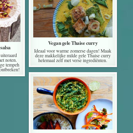
Vegan gele Thaise curry
salsa
Ideaal voor warme zomerse dagen! Maak
uiteraard
deze makkelijke milde gele Thaise curry
et noten.
helemaal zelf met verse ingrediënten.
ige tempeh
 ontbreken!