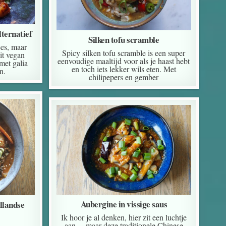
ternatief
Silken tofu scramble
ees, maar
Spicy silken tofu scramble is een super
dit vegan
eenvoudige maaltijd voor als je haast hebt
met galia
en toch iets lekker wils eten. Met
n.
chilipepers en gember
Aubergine in vissige saus
llandse
Ik hoor je al denken, hier zit een luchtje
aan… maar deze traditionele Chinese