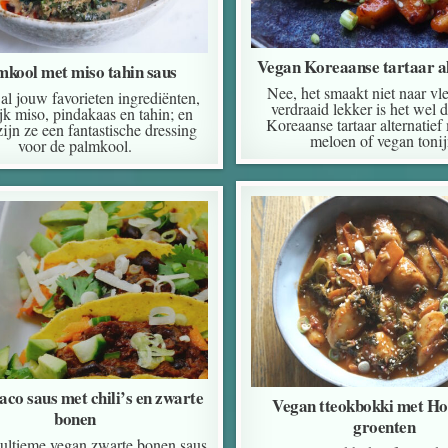
Vegan Koreaanse tartaar al
mkool met miso tahin saus
Nee, het smaakt niet naar vl
 al jouw favorieten ingrediënten,
verdraaid lekker is het wel 
jk miso, pindakaas en tahin; en
Koreaanse tartaar alternatief 
ijn ze een fantastische dressing
meloen of vegan tonij
voor de palmkool.
aco saus met chili’s en zwarte
Vegan tteokbokki met Ho
bonen
groenten
e ultieme vegan zwarte bonen saus