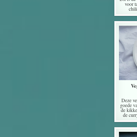
voor 
chil
Ve
Deze ve
goede va
de kikke
de curr