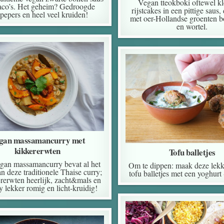
Vegan tteokboki oftewel kl
taco’s. Het geheim? Gedroogde
rijstcakes in een pittige saus,
ipepers en heel veel kruiden!
met oer-Hollandse groenten b
en wortel.
gan massamancurry met
kikkererwten
Tofu balletjes
gan massamancurry bevat al het
Om te dippen: maak deze lekke
n deze traditionele Thaise curry;
tofu balletjes met een yoghurt 
rerwten heerlijk, zacht&mals en
y lekker romig en licht-kruidig!