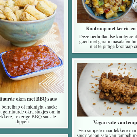
Koolraap met kerrie en 
Deze oerhollandse knolgroent
goed met garam masala en lin
niet te pittige koolraap c
ituurde okra met BBQ saus
e borrelhap of midnight snack:
 gefrituurde okra stukjes om in
ekkere, rokerige BBQ saus te
dippen.
Vegan sate van tem
Een simpele maar lekkere mar
spicy vegan sate van tempeh me