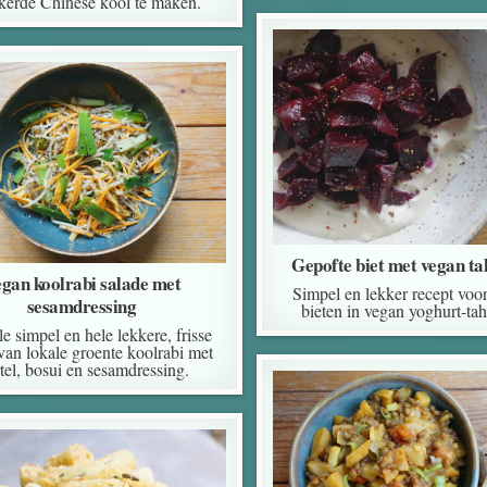
kerde Chinese kool te maken.
Gepofte biet met vegan ta
gan koolrabi salade met
Simpel en lekker recept voo
sesamdressing
bieten in vegan yoghurt-tah
e simpel en hele lekkere, frisse
van lokale groente koolrabi met
tel, bosui en sesamdressing.