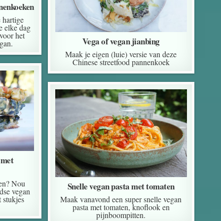
nenkoeken
hartige
 elke dag
voor het
Vega of vegan jianbing
gan.
Maak je eigen (luie) versie van deze
Chinese streetfood pannenkoek
 met
ken? Nou
Snelle vegan pasta met tomaten
rdse vegan
Maak vanavond een super snelle vegan
 stukjes
pasta met tomaten, knoflook en
pijnboompitten.