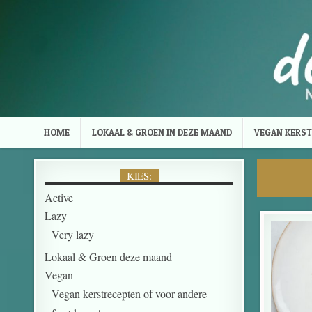
Skip to content
HOME
LOKAAL & GROEN IN DEZE MAAND
VEGAN KERST
KIES:
Active
Lazy
Very lazy
Lokaal & Groen deze maand
Vegan
Vegan kerstrecepten of voor andere