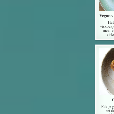
Vegan v
Heb
viskoekj
meer e
visk
G
Pak je 
zet d