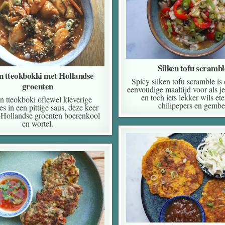
Silken tofu scrambl
n tteokbokki met Hollandse
Spicy silken tofu scramble is
groenten
eenvoudige maaltijd voor als je
en toch iets lekker wils et
 tteokboki oftewel kleverige
chilipepers en gembe
kes in een pittige saus, deze keer
-Hollandse groenten boerenkool
en wortel.