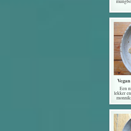
mungbon
Vegan 
Een n
lekker en
monniks