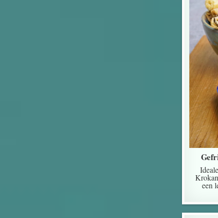
Gefr
Ideal
Krokant
een l