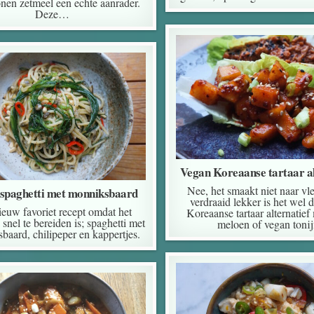
en zetmeel een echte aanrader.
Deze…
Vegan Koreaanse tartaar al
Nee, het smaakt niet naar vl
spaghetti met monniksbaard
verdraaid lekker is het wel 
ieuw favoriet recept omdat het
Koreaanse tartaar alternatief 
 snel te bereiden is; spaghetti met
meloen of vegan tonij
baard, chilipeper en kappertjes.