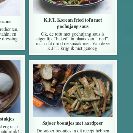
K.F.T. Korean fried tofu met
n saus
gochujang saus
grediënten,
tahin; en
Ok, de tofu met gochujang saus is
e dressing
eigenlijk “baked” in plaats van “fried”,
maar dat drukt de smaak niet. Van deze
K.F.T. krijg ik niet genoeg!
stukjes
Sajoer boontjes met aardpeer
 erg naar
De sajoer boontjes in dit recept hebben
atuurlijk!