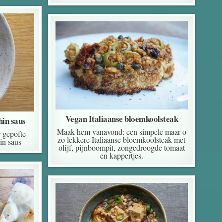
Vegan Italiaanse bloemkoolsteak
hin saus
Maak hem vanavond: een simpele maar o
r gepofte
zo lekkere Italiaanse bloemkoolsteak met
in saus
olijf, pijnboompit, zongedroogde tomaat
en kappertjes.