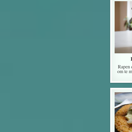
Rapen e
om te m