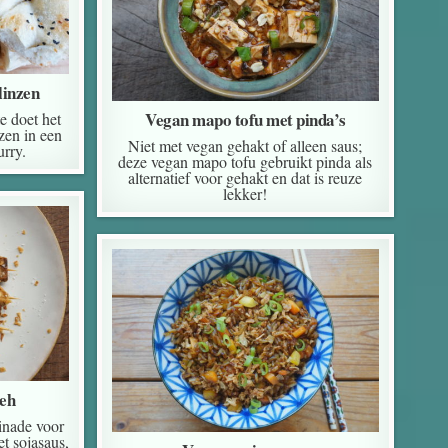
linzen
Vegan mapo tofu met pinda’s
e doet het
zen in een
Niet met vegan gehakt of alleen saus;
urry.
deze vegan mapo tofu gebruikt pinda als
alternatief voor gehakt en dat is reuze
lekker!
peh
inade voor
t sojasaus,