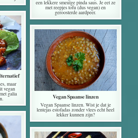
een lekkere smeuïge pinda saus. Je eet ze
met reepjes tofu (dus vegan) en
geroosterde aardpeer.
ternatief
ees, maar
dit vegan
met galia
Vegan Spaanse linzen
n.
Vegan Spaanse linzen. Wist je dat je
lentejas estofadas zonder vlees echt heel
lekker kunnen zijn?