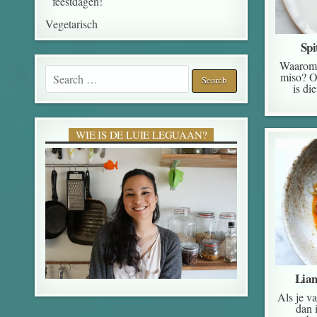
feestdagen!
Vegetarisch
Spi
Waarom 
Search for:
miso? O
is di
WIE IS DE LUIE LEGUAAN?
Lian
Als je v
dan 