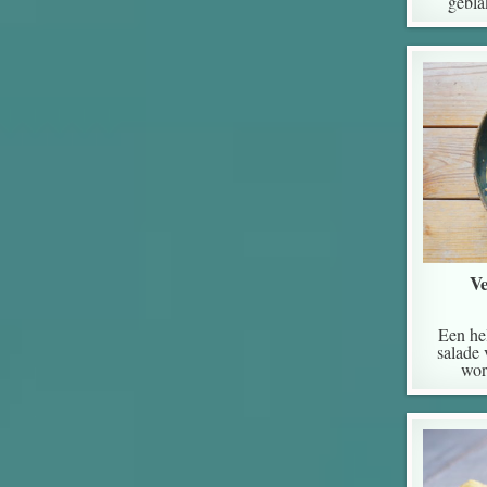
gebla
Ve
Een hel
salade 
wor