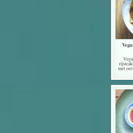
Vega
Vegan
rijstca
met oer