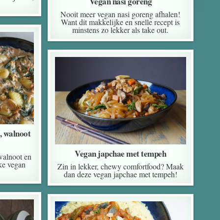
Vegan nasi goreng
Nooit meer vegan nasi goreng afhalen!
Want dit makkelijke en snelle recept is
minstens zo lekker als take out.
, walnoot
Vegan japchae met tempeh
walnoot en
jke vegan
Zin in lekker, chewy comfortfood? Maak
dan deze vegan japchae met tempeh!