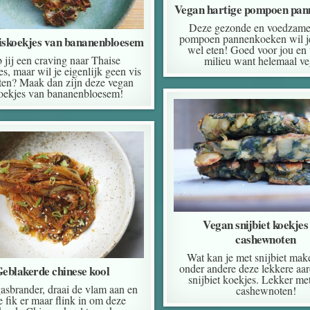
Vegan hartige pompoen pan
Deze gezonde en voedzame 
pompoen pannenkoeken wil je
iskoekjes van bananenbloesem
wel eten! Goed voor jou en 
 jij een craving naar Thaise
milieu want helemaal ve
es, maar wil je eigenlijk geen vis
ten? Maak dan zijn deze vegan
oekjes van bananenbloesem!
Vegan snijbiet koekjes
cashewnoten
Wat kan je met snijbiet ma
onder andere deze lekkere aa
eblakerde chinese kool
snijbiet koekjes. Lekker met
gasbrander, draai de vlam aan en
cashewnoten!
e fik er maar flink in om deze