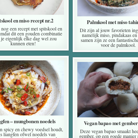
tskool en miso recept nr.2
Palmkool met miso tahi
nog een recept met spitskool en
Dit zijn al jouw favorieten in
mdat dit een gouden combinatie
namelijk miso, pindakaas en 
e je eigenlijk elke dag wel zou
samen zijn ze een fantastisch
kunnen eten!
voor de palmkool.
gfen – mungbonen noedels
Vegan bapao met gember
an spicy en chewy voedsel houdt,
Deze vegan bapao smaakt heel
is liangfen ofwel noedels van
gember, op een goede manier n