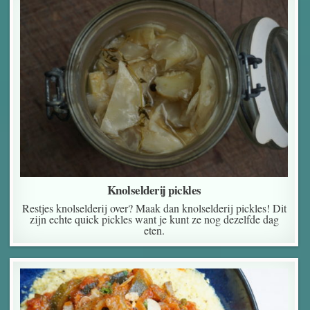
Knolselderij pickles
Restjes knolselderij over? Maak dan knolselderij pickles! Dit
zijn echte quick pickles want je kunt ze nog dezelfde dag
eten.