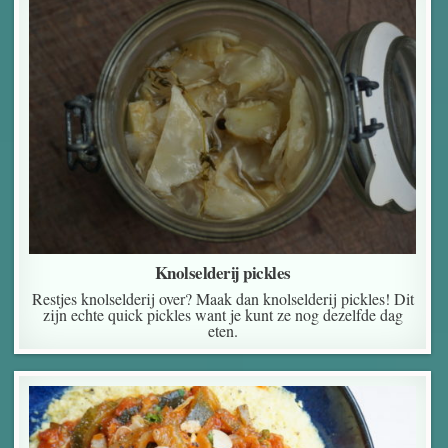
Knolselderij pickles
Restjes knolselderij over? Maak dan knolselderij pickles! Dit
zijn echte quick pickles want je kunt ze nog dezelfde dag
eten.