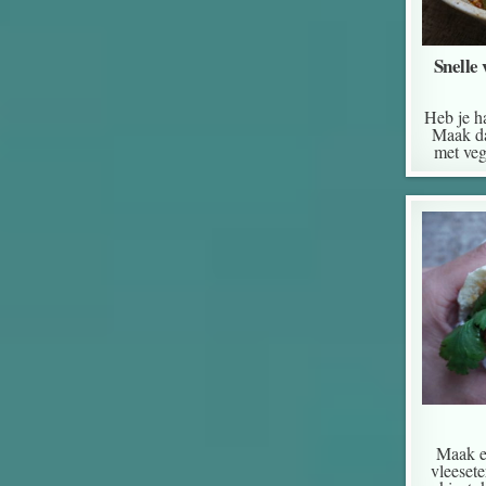
Snelle
Heb je ha
Maak da
met veg
Maak e
vleeset