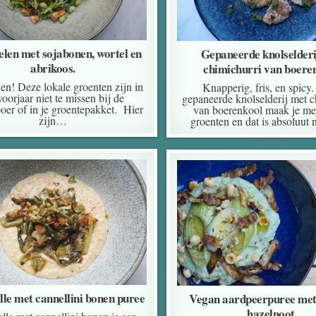
len met sojabonen, wortel en
Gepaneerde knolselderi
abrikoos.
chimichurri van boere
en! Deze lokale groenten zijn in
Knapperig, fris, en spicy
voorjaar niet te missen bij de
gepaneerde knolselderij met c
oer of in je groentepakket. Hier
van boerenkool maak je met
zijn…
groenten en dat is absoluut n
lle met cannellini bonen puree
Vegan aardpeerpuree met 
hazelnoot