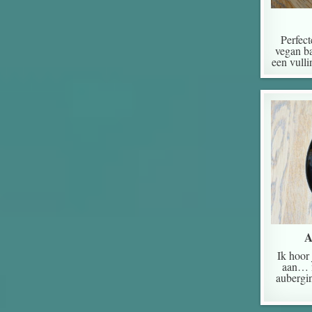
Perfect
vegan ba
een vull
A
Ik hoor 
aan… m
aubergi