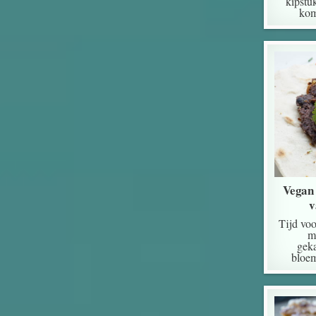
kipstuk
kom
Vegan 
v
Tijd voo
m
geka
bloe