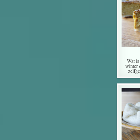
Wat is
winter 
zelfg