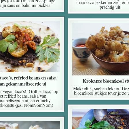
jes (of tofu) in een zoet-pittige
maar o zo lekker en zien er 
ijn saus en bahn mi pickles
prachtig uit!
taco’s, refried beans en salsa
Krokante bloemkool st
an gekarameliseerde ui
Makkelijk, snel en lekker! De
r vegan taco’s!! Grill je taco, top
bloemkool stukjes tover je zo u
et refried beans, salsa van
rameliseerde ui, en crunchy
mkoolstukjes. NomNomNom!