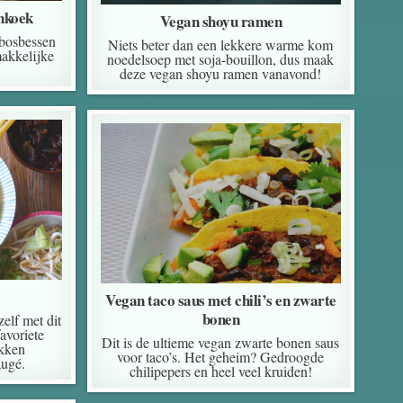
nkoek
Vegan shoyu ramen
 bosbessen
Niets beter dan een lekkere warme kom
akkelijke
noedelsoep met soja-bouillon, dus maak
deze vegan shoyu ramen vanavond!
Vegan taco saus met chili’s en zwarte
bonen
elf met dit
favoriete
Dit is de ultieme vegan zwarte bonen saus
akken
voor taco’s. Het geheim? Gedroogde
augé.
chilipepers en heel veel kruiden!