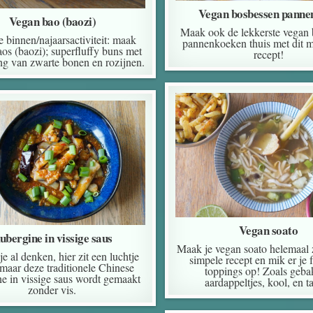
Vegan bosbessen panne
Vegan bao (baozi)
Maak ook de lekkerste vegan
e binnen/najaarsactiviteit: maak
pannenkoeken thuis met dit m
os (baozi); superfluffy buns met
recept!
ing van zwarte bonen en rozijnen.
Vegan soato
ubergine in vissige saus
Maak je vegan soato helemaal z
je al denken, hier zit een luchtje
simpele recept en mik er je 
aar deze traditionele Chinese
toppings op! Zoals geb
ne in vissige saus wordt gemaakt
aardappeltjes, kool, en t
zonder vis.