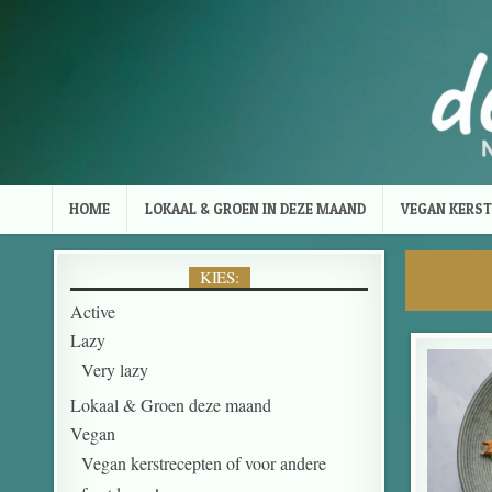
Skip to content
HOME
LOKAAL & GROEN IN DEZE MAAND
VEGAN KERST
KIES:
Active
Lazy
Very lazy
Lokaal & Groen deze maand
Vegan
Vegan kerstrecepten of voor andere