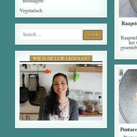
feestdagen!
Vegetarisch
Raapste
Search for:
Raapstel
het 
groenteb
WIE IS DE LUIE LEGUAAN?
Puntare