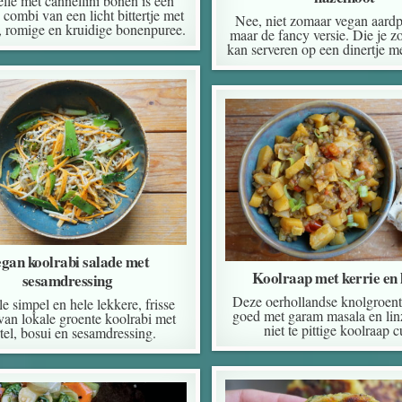
lle met cannellini bonen is een
 combi van een licht bittertje met
Nee, niet zomaar vegan aardp
e, romige en kruidige bonenpuree.
maar de fancy versie. Die je 
kan serveren op een dinertje m
gan koolrabi salade met
Koolraap met kerrie en 
sesamdressing
Deze oerhollandse knolgroent
e simpel en hele lekkere, frisse
goed met garam masala en lin
van lokale groente koolrabi met
niet te pittige koolraap c
tel, bosui en sesamdressing.