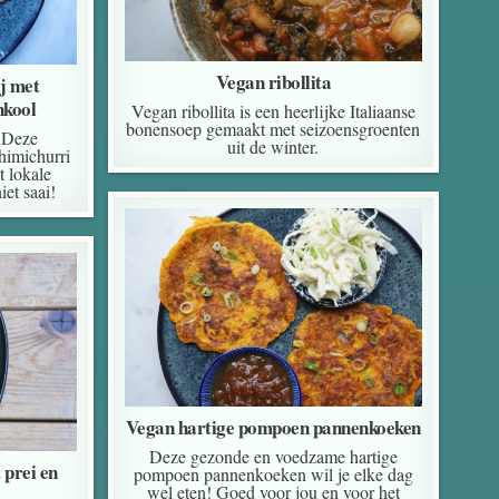
Vegan ribollita
j met
nkool
Vegan ribollita is een heerlijke Italiaanse
bonensoep gemaakt met seizoensgroenten
. Deze
uit de winter.
himichurri
 lokale
iet saai!
Vegan hartige pompoen pannenkoeken
Deze gezonde en voedzame hartige
prei en
pompoen pannenkoeken wil je elke dag
wel eten! Goed voor jou en voor het