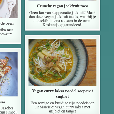
Crunchy vegan jackfruit taco
Geen fan van slappe/natte jackfuit? Maak
dan deze vegan jackfruit taco’s, waarbij je
de jackfruit eerst roostert in de oven.
 de oven
Krokantje gegarandeerd!
rika met
zoet-zure
Vegan curry laksa noedel soep met
snijbiet
aze
Een romige en kruidige rijst noedelsoep
uit Maleisië: vegan curry laksa met
 Jazeker!
snijbiet en taugé!
ijn simpel,