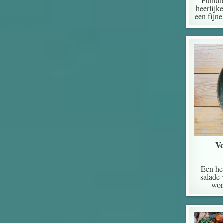
Puntare
heerlijke
een fijn
Ve
Een hel
salade 
wor