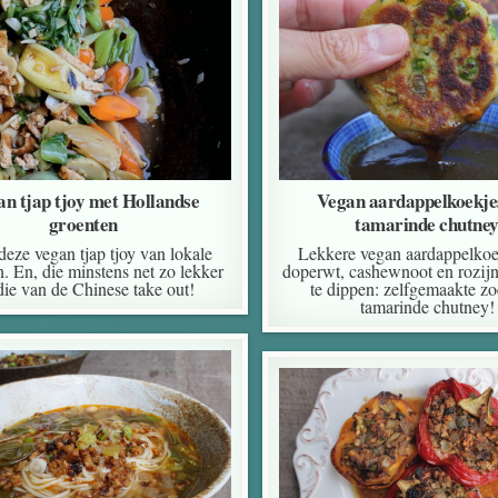
n tjap tjoy met Hollandse
Vegan aardappelkoekje
groenten
tamarinde chutne
eze vegan tjap tjoy van lokale
Lekkere vegan aardappelkoe
. En, die minstens net zo lekker
doperwt, cashewnoot en rozij
die van de Chinese take out!
te dippen: zelfgemaakte zo
tamarinde chutney!