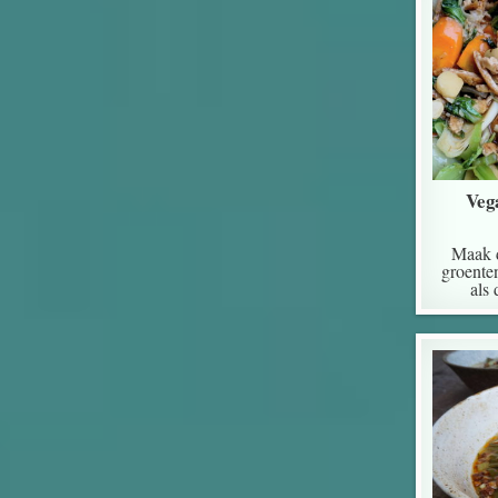
Vega
Maak d
groenten
als 