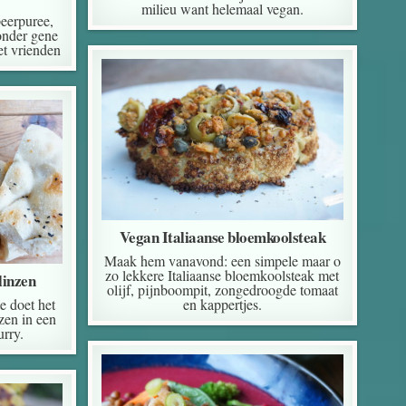
milieu want helemaal vegan.
eerpuree,
zonder gene
et vrienden
Vegan Italiaanse bloemkoolsteak
Maak hem vanavond: een simpele maar o
zo lekkere Italiaanse bloemkoolsteak met
linzen
olijf, pijnboompit, zongedroogde tomaat
en kappertjes.
e doet het
zen in een
urry.