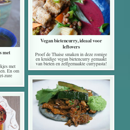
Vegan bietencurry, ideaal voor
leftovers
s met
Proef de Thaise smaken in deze romige
y
en kruidige vegan bietencurry gemaakt
van bieten en zelfgemaakte currypasta!
kjes met
nen. En om
et-zure