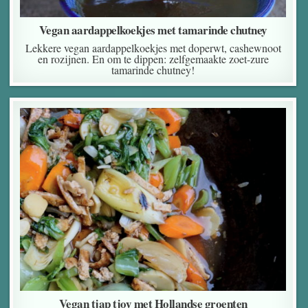
Vegan aardappelkoekjes met tamarinde chutney
Lekkere vegan aardappelkoekjes met doperwt, cashewnoot
en rozijnen. En om te dippen: zelfgemaakte zoet-zure
tamarinde chutney!
Vegan tjap tjoy met Hollandse groenten