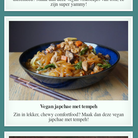
zijn super yammy!
Vegan japchae met tempeh
Zin in lekker, chewy comfortfood? Maak dan deze vegan
japchae met tempeh!