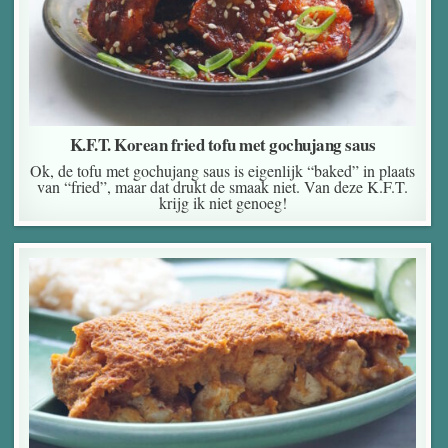
K.F.T. Korean fried tofu met gochujang saus
Ok, de tofu met gochujang saus is eigenlijk “baked” in plaats
van “fried”, maar dat drukt de smaak niet. Van deze K.F.T.
krijg ik niet genoeg!