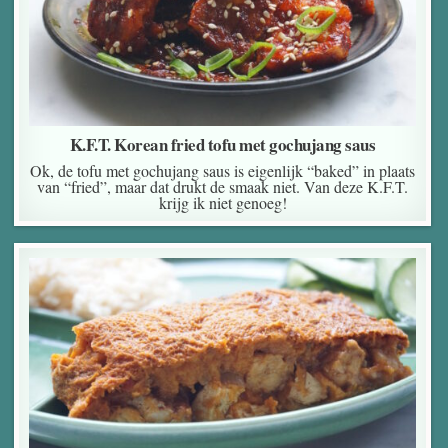
K.F.T. Korean fried tofu met gochujang saus
Ok, de tofu met gochujang saus is eigenlijk “baked” in plaats
van “fried”, maar dat drukt de smaak niet. Van deze K.F.T.
krijg ik niet genoeg!