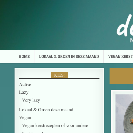
Skip to content
HOME
LOKAAL & GROEN IN DEZE MAAND
VEGAN KERST
KIES:
Active
Lazy
Very lazy
Lokaal & Groen deze maand
Vegan
Vegan kerstrecepten of voor andere