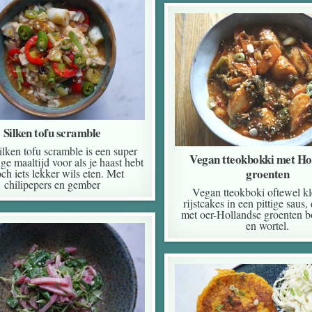
Silken tofu scramble
ilken tofu scramble is een super
Vegan tteokbokki met Ho
ge maaltijd voor als je haast hebt
groenten
och iets lekker wils eten. Met
chilipepers en gember
Vegan tteokboki oftewel kl
rijstcakes in een pittige saus,
met oer-Hollandse groenten b
en wortel.