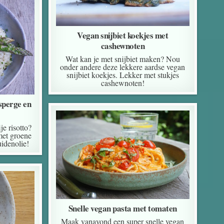
Vegan snijbiet koekjes met
cashewnoten
Wat kan je met snijbiet maken? Nou
onder andere deze lekkere aardse vegan
snijbiet koekjes. Lekker met stukjes
cashewnoten!
sperge en
je risotto?
met groene
uidenolie!
Snelle vegan pasta met tomaten
Maak vanavond een super snelle vegan