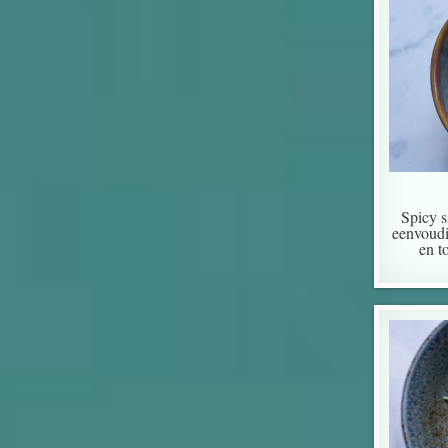
Spicy s
eenvoudi
en t