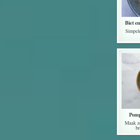
Biet e
Simpele
Pomp
Maak ze
br