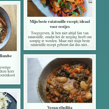
Mijn beste ratatouille recept; ideaal
voor restjes
Toegegeven, ik ben niet altijd fan van
ratatouille, omdat het de neiging heeft om
sompig te worden. Maar met mijn beste
ratatouille recept gebeurt dat dus niet..
llandse
everige
 deze keer
oerenkool
Vegan ribollita