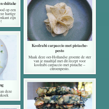
n shiitake
ood op een
ze hartige
enkant zijn
!
Koolrabi carpaccio met pistache-
pesto
Maak deze oer-Hollandse groente de ster
van je maaltijd met dit recept voor
koolrabi carpaccio met pistache –
citroenpesto.
ing
van deze
enkoek