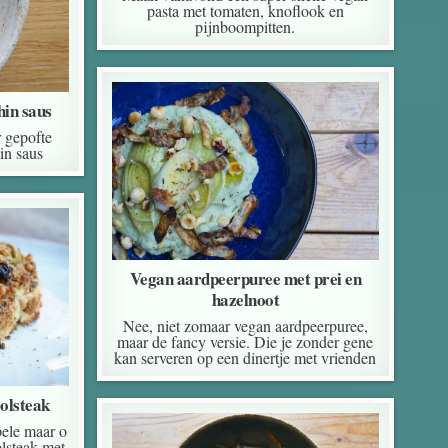
pasta met tomaten, knoflook en
pijnboompitten.
hin saus
r gepofte
in saus
Vegan aardpeerpuree met prei en
hazelnoot
Nee, niet zomaar vegan aardpeerpuree,
maar de fancy versie. Die je zonder gene
kan serveren op een dinertje met vrienden
olsteak
ele maar o
olsteak met