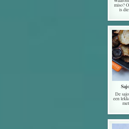
Waarom 
miso? O
is di
Saj
De sajo
een lekk
met