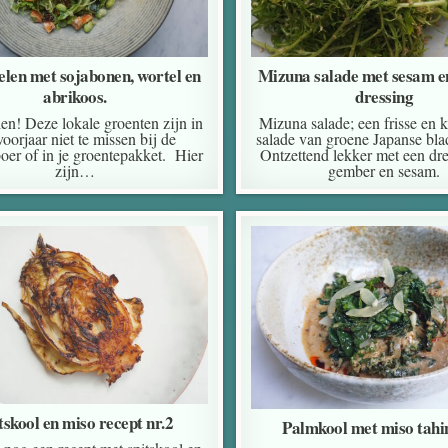
len met sojabonen, wortel en
Mizuna salade met sesam 
abrikoos.
dressing
en! Deze lokale groenten zijn in
Mizuna salade; een frisse en 
voorjaar niet te missen bij de
salade van groene Japanse bla
oer of in je groentepakket. Hier
Ontzettend lekker met een dr
zijn…
gember en sesam.
tskool en miso recept nr.2
Palmkool met miso tahi