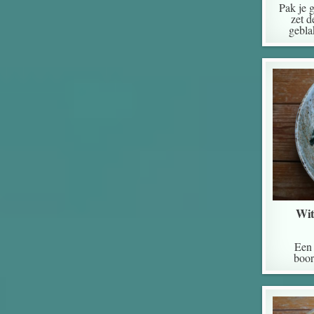
Pak je 
zet d
gebla
Wit
Een 
boor