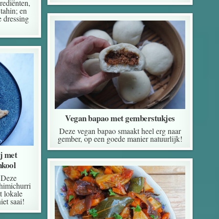
grediënten,
tahin; en
e dressing
Vegan bapao met gemberstukjes
Deze vegan bapao smaakt heel erg naar
gember, op een goede manier natuurlijk!
j met
nkool
. Deze
himichurri
 lokale
iet saai!