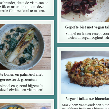
gasbrander, draai de vlam aan en
e fik er maar flink in om deze
kerde Chinese kool te maken.
Gepofte biet met vegan ta
Simpel en lekker recept voo
bieten in vegan yoghurt-tah
te bonen en palmkool met
geroosterde groenten
simpel en gezond bijgerecht
devol eiwitten en vitaminen!
Vegan Italiaanse bloemko
Maak hem vanavond: een simp
zo lekkere Italiaanse bloemko