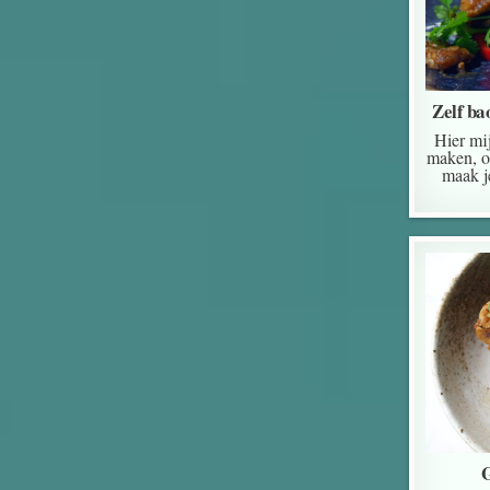
Zelf ba
Hier mij
maken, of
maak j
G