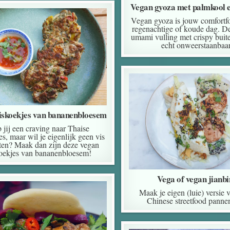
Vegan gyoza met palmkool e
Vegan gyoza is jouw comfortf
regenachtige of koude dag. De
umami vulling met crispy buit
echt onweerstaanbaar
iskoekjes van bananenbloesem
 jij een craving naar Thaise
es, maar wil je eigenlijk geen vis
ten? Maak dan zijn deze vegan
oekjes van bananenbloesem!
Vega of vegan jianb
Maak je eigen (luie) versie 
Chinese streetfood pann