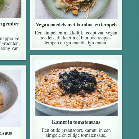
en gember
Vegan noedels met bamboe en tempeh
Een simpel en makkelijk recept van vegan
noedels; dit keer met bamboe reepjes,
knapperige
tempeh en groene bladgroenten.
dgroenten.
essing van
Kamut in tomatensaus
Een oude graansoort, kamut, in een
n saus
simpele en ziltige tomatensaus.