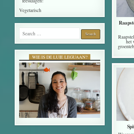
feestdagen!
Vegetarisch
Raapste
Search for:
Raapstel
het 
groenteb
WIE IS DE LUIE LEGUAAN?
Spi