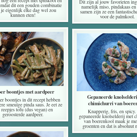
nog een recept met spitskool en
Dit zijn al jouw favorieten in
mdat dit een gouden combinatie
namelijk miso, pindakaas en 
e je eigenlijk elke dag wel zou
samen zijn ze een fantastisch
kunnen eten!
voor de palmkool.
oer boontjes met aardpeer
Gepaneerde knolselderi
er boontjes in dit recept hebben
chimichurri van boere
ere smeuïge pinda saus. Je eet ze
 reepjes tofu (dus vegan) en
Knapperig, fris, en spicy
geroosterde aardpeer.
gepaneerde knolselderij met c
van boerenkool maak je met
groenten en dat is absoluut n