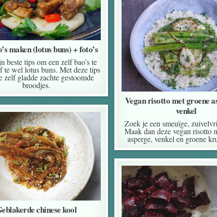
o’s maken (lotus buns) + foto’s
n beste tips om een zelf bao’s te
 te wel lotus buns. Met deze tips
e zelf gladde zachte gestoomde
broodjes.
Vegan risotto met groene a
venkel
Zoek je een smeuïge, zuivelvri
Maak dan deze vegan risotto 
asperge, venkel en groene kr
eblakerde chinese kool