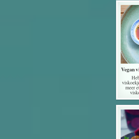
Vegan v
Heb
viskoekj
meer e
visk